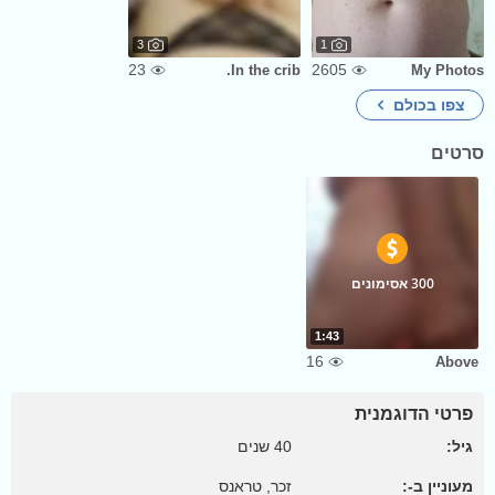
3
1
23
2605
In the crib.
My Photos
צפו בכולם
סרטים
300 אסימונים
1:43
16
Above
פרטי הדוגמנית
גיל:
40 שנים
מעוניין ב-:
זכר, טראנס