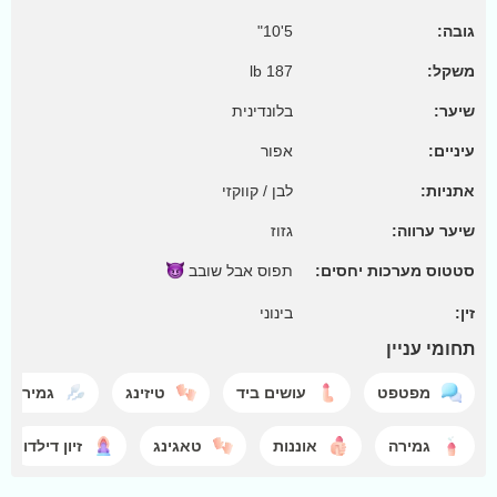
גובה:
5'10"
משקל:
187 lb
שיער:
בלונדינית
עיניים:
אפור
אתניות:
לבן / קווקזי
שיער ערווה:
גזוז
סטטוס מערכות יחסים:
תפוס אבל
שובב
זין:
בינוני
תחומי עניין
מפטפט
עושים ביד
טיזינג
גמירה
גמירה
אוננות
טאגינג
זיון דילדו