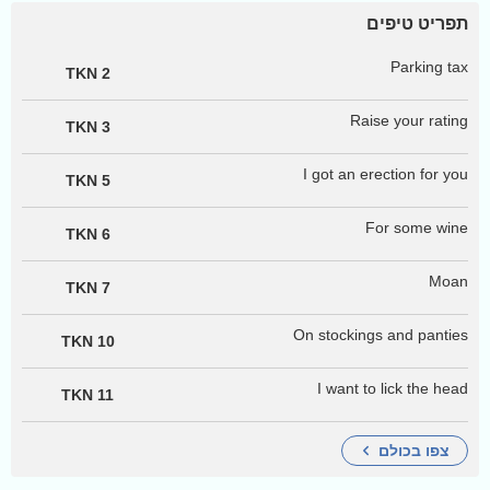
תפריט טיפים
Parking tax
2 TKN
Raise your rating
3 TKN
I got an erection for you
5 TKN
For some wine
6 TKN
Moan
7 TKN
On stockings and panties
10 TKN
I want to lick the head
11 TKN
צפו בכולם