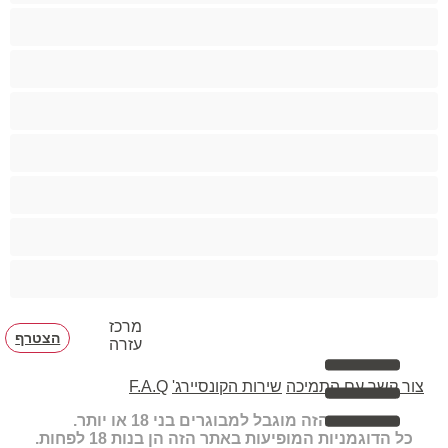
גיי
הכי טובות לפרטי
זוגות
זין גדול
סטרייט
קולג'
שרירים
מרכז
הצטרף
עזרה
צור קשר עם התמיכה
שירות הקונסיירג'
F.A.Q
האתר הזה מוגבל למבוגרים בני 18 או יותר.
כל הדוגמניות המופיעות באתר הזה הן בנות 18 לפחות.