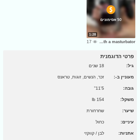
50 אסימונים
1:28
17
Jerking off with a masturbator
פרטי הדוגמנית
גיל:
18 שנים
מעוניין ב-:
זכר, הנשים, זוגות, טראנס
גובה:
5'11"
משקל:
154 lb
שיער:
שחרחורת
עיניים:
כחול
אתניות:
לבן / קווקזי