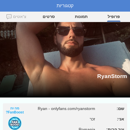
קטגוריות
RyanStorm
פרופיל
תמונות
סרטים
צ'אטים
RyanStorm
שם:
Ryan - onlyfans.com/ryanstorm
מה זה
FanBoost?
אני:
זכר
עיר הבית:
Romania