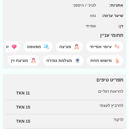
אתניות:
לטיני / היספני
שיער ערווה:
גזוז
זין:
אסיתי
תחומי עניין
עיסוי אסייתי
מציצה
מפטפט
זוגות 
מישוש תחת
מצלמת גמירה
מציצת זין
תפריט טיפים
להראות רגליים
11 TKN
להרביץ לעצמי
15 TKN
לרקוד
15 TKN