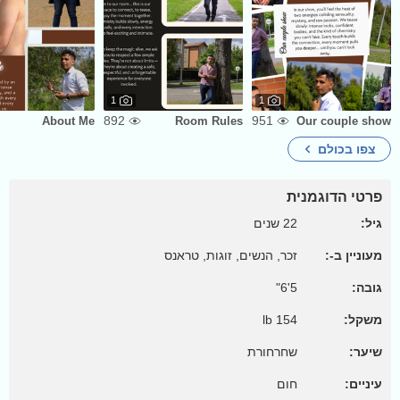
1
1
892
951
About Me
Room Rules
Our couple show
צפו בכולם
פרטי הדוגמנית
גיל:
22 שנים
מעוניין ב-:
זכר, הנשים, זוגות, טראנס
גובה:
5'6"
משקל:
154 lb
שיער:
שחרחורת
עיניים:
חום