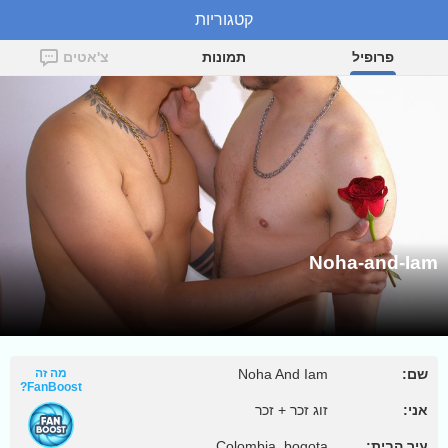
קטגוריות
Noha-and-Iam
פרופיל
תמונות
צ'אטים
Noha-and-Iam
שם:
Noha And Iam
מה זה
FanBoost?
אני:
זוג זכר + זכר
עיר הבית:
Colombia, bogota