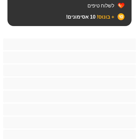
לשלוח טיפים
+ בונוס!
10 אסימונים!
Bears
אנאלי
ביסקסואלי
גיי
הכי טובות לפרטי
זוגות
זין גדול
סטרייט