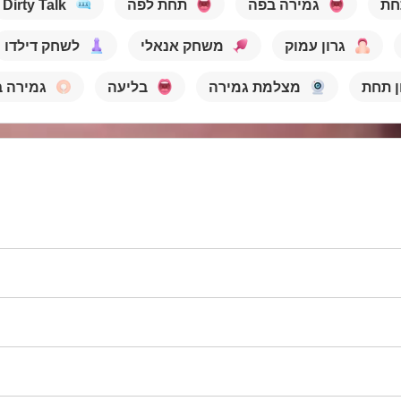
חת
גמירה בפה
תחת לפה
Dirty Talk
גרון עמוק
משחק אנאלי
לשחק דילדו
ון תחת
מצלמת גמירה
בליעה
גמירה ב