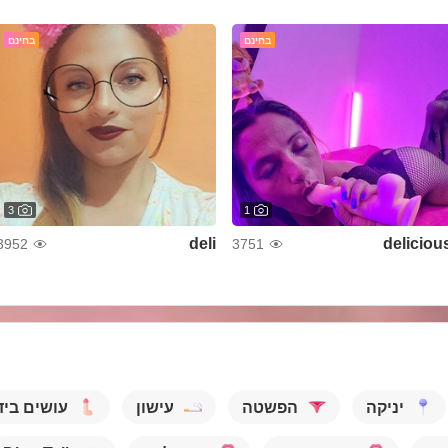
בחינם
בחינם
3
1
deli
deliciou
3952
3751
יניקה
הפשטה
עישון
עושים ביד