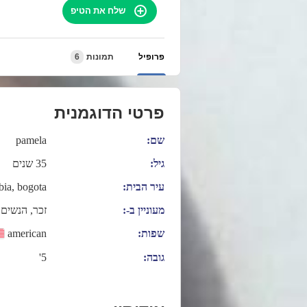
שלח את הטיפ
פרופיל
תמונות
6
פרטי הדוגמנית
שם:
pamela
גיל:
35 שנים
עיר הבית:
ia, bogota
מעוניין ב-:
זכר, הנשים,
שפות:
american
גובה:
5'