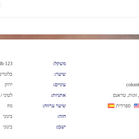
משקל:
123 lb
שיער:
בלונדינ
colomb
עיניים:
ירוק
 זוגות, טראנס
אתניות:
לטיני /
ספרדית
שיער ערווה:
גזוז
חזה:
בינוני
ישבן:
בינוני