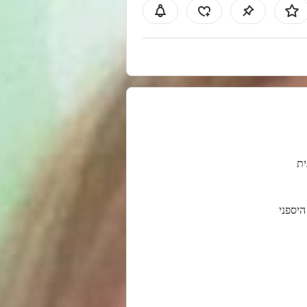
ית
 היספני