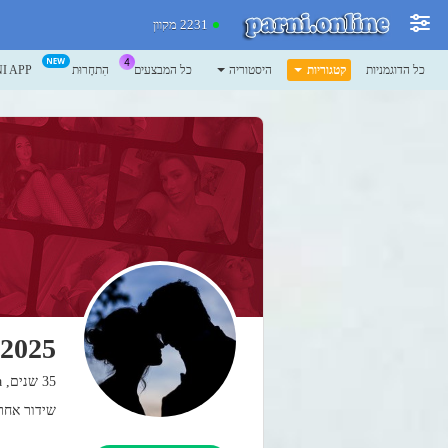
2231 מקוון
כל הדוגמניות
קטגוריות
היסטוריה
כל המבצעים
הִתחָרוּת
I APP
s2025
35 שנים, colombia
שידור אחרון: 06.08.26 