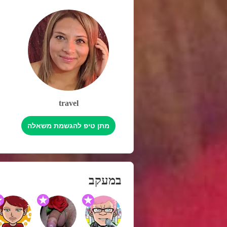
travel
מתן טיפ להגשמת משאלה
במעקב