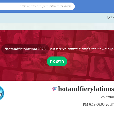
PARN
צור חשבון כדי להתחיל לשוחח בצ’אט עם
hotandfierylatinos2025!
הרשמה
hotandfierylatino
6:19 PM