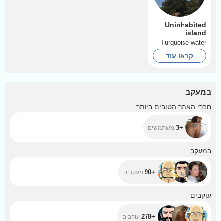
Uninhabited
island
Turquoise water
קראו עוד
במעקב
+3
חברי האתר הטובים ביותר
+3
משתמשים
+90
במעקב
+90
מעקבים
+278
עוקבים
+278
עוקבים