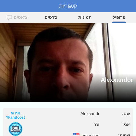
קטגוריות
Alexxandor
פרופיל
תמונות
סרטים
צ'אטים
Alexxandor
שם:
Aleksandr
מה זה
FanBoost?
אני:
זכר
שפות:
american