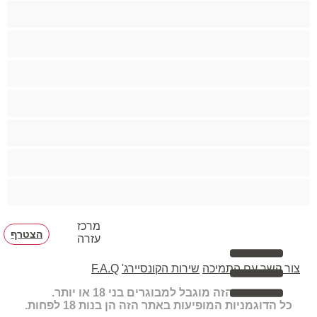
גיי
הכי טובות לפרטי
זוגות
זין גדול
סטרייט
קולג'
שרירים
מרכז
הצטרף
עזרה
צור קשר עם התמיכה
שירות הקונסיירג'
F.A.Q
האתר הזה מוגבל למבוגרים בני 18 או יותר.
כל הדוגמניות המופיעות באתר הזה הן בנות 18 לפחות.